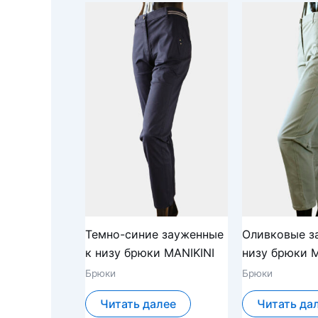
Темно-синие зауженные
Оливковые з
к низу брюки MANIKINI
низу брюки M
Брюки
Брюки
Читать далее
Читать да