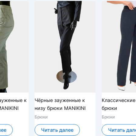
ауженные к
Чёрные зауженные к
Классические
ANIKINI
низу брюки MANIKINI
брюки
Брюки
Брюки
лее
Читать далее
Читать дал