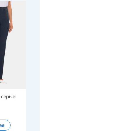
 серые
ее