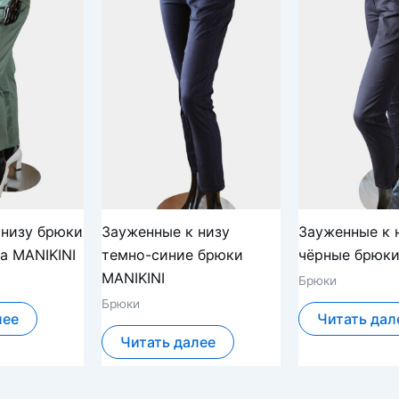
 низу брюки
Зауженные к низу
Зауженные к 
а MANIKINI
темно-синие брюки
чёрные брюки
MANIKINI
Брюки
Брюки
лее
Читать дал
Читать далее