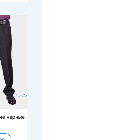
ие черные
ее