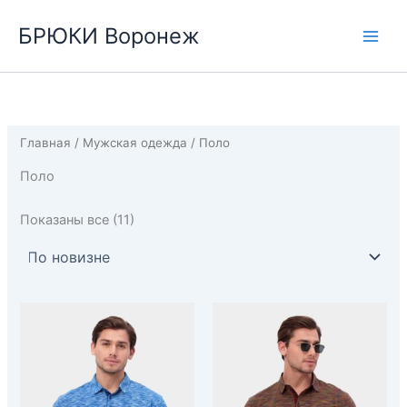
Перейти
БРЮКИ Воронеж
к
содержимому
Главная
/
Мужская одежда
/ Поло
Поло
Сортировка:
Показаны все (11)
самые
недавние