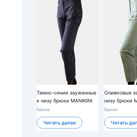
Темно-синие зауженные
Оливковые з
к низу брюки MANIKINI
низу брюки M
Брюки
Брюки
Читать далее
Читать да