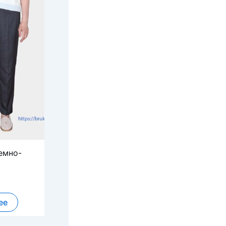
емно-
ее