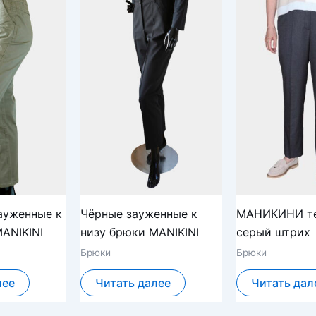
ауженные к
Чёрные зауженные к
МАНИКИНИ т
ANIKINI
низу брюки MANIKINI
серый штрих
Брюки
Брюки
лее
Читать далее
Читать дал