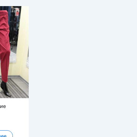
ие
лее