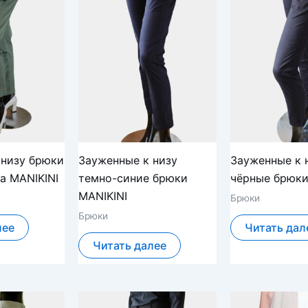
 низу брюки
Зауженные к низу
Зауженные к 
а MANIKINI
темно-синие брюки
чёрные брюки
MANIKINI
Брюки
Брюки
лее
Читать дал
Читать далее